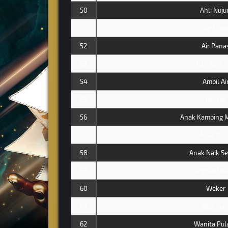
50
Ahli Nuj
51
Air Grip
52
Air Pana
53
Alat Tulis 
54
Ambil Ai
55
Ambil Da
56
Anak Kambing 
57
Anak Kun
58
Anak Naik S
59
Angkat Bar
60
Weker
61
Wat Sia
62
Wanita Pul