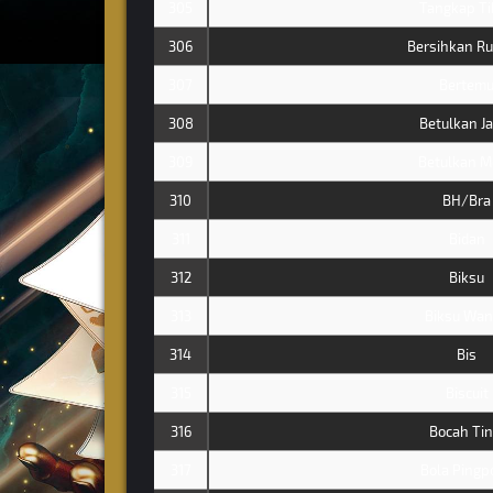
305
Tangkap Ti
306
Bersihkan R
307
Bertem
308
Betulkan J
309
Betulkan M
310
BH/Bra
311
Bidan
312
Biksu
313
Biksu Wan
314
Bis
315
Biscuit
316
Bocah Tin
317
Bola Pingp