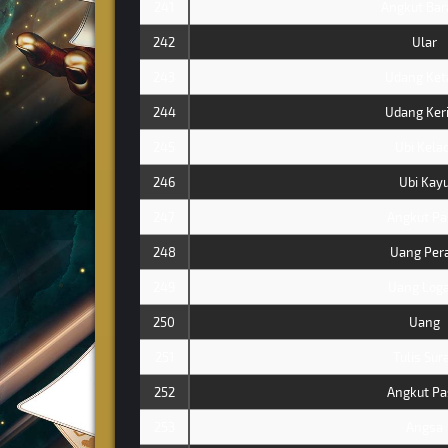
241
Angkut Bar
242
Ular
243
Udang Ke
244
Udang Ker
245
Ubi Kelad
246
Ubi Kay
247
Angkut Pa
248
Uang Per
249
Uang Log
250
Uang
251
Tulis Sur
252
Angkut Pa
253
Angsa