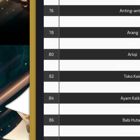
76
Anting-ant
77
Api
78
Arang
79
Topi
80
Arloji
81
Tokong Tepi 
82
Toko Kai
83
Tiup Harmo
84
Ayam Kal
85
Tinta Stem
86
Babi Hut
87
Badmint