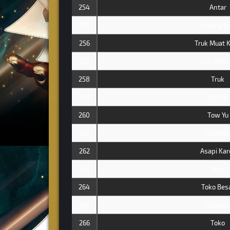
254
Antar
255
Tukang J
256
Truk Muat 
257
Truk Miny
258
Truk
259
Apotik
260
Tow Yu
261
Toko Ma
262
Asapi Kar
263
Atap
264
Toko Bes
265
Ayakan
266
Toko