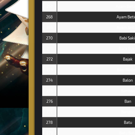
267
Ayam Berl
268
Ayam Beti
269
Ayam Jant
270
Babi Saki
271
Baca Buk
272
Bajak
273
Baju Mode
274
Balon
275
Bamboo
276
Ban
277
Bangku
278
Batu
279
Batu Bat