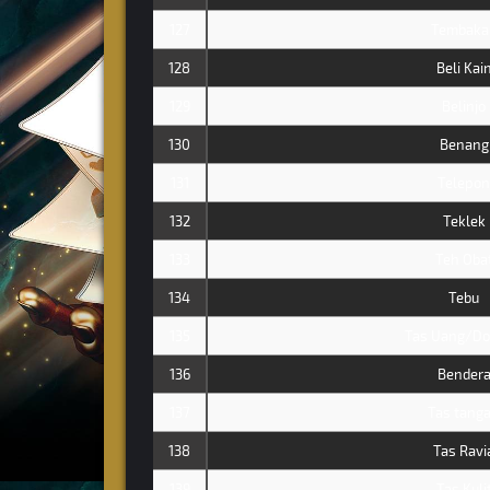
127
Tembaka
128
Beli Kai
129
Belinjo
130
Benang
131
Telepon
132
Teklek
133
Teh Oba
134
Tebu
135
Tas Uang/D
136
Bender
137
Tas tang
138
Tas Ravi
139
Tas Kuli