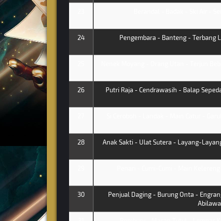
23
Berandal - Badak - Ski Air - Ser
24
Pengembara - Banteng - Terbang L
25
Nenek Moyang - Orang Utan - Terjun Beb
26
Putri Raja - Cendrawasih - Balap Sepeda
27
Si Ceroboh - Landak - Main Catur - Ga
28
Anak Sakti - Ulat Sutera - Layang-Layang
29
Penari - Cumi-Cumi - Main Kelereng
30
Penjual Daging - Burung Onta - Engran
Abilawa
31
Pemburu - Macan Tutul - Lempar Ka