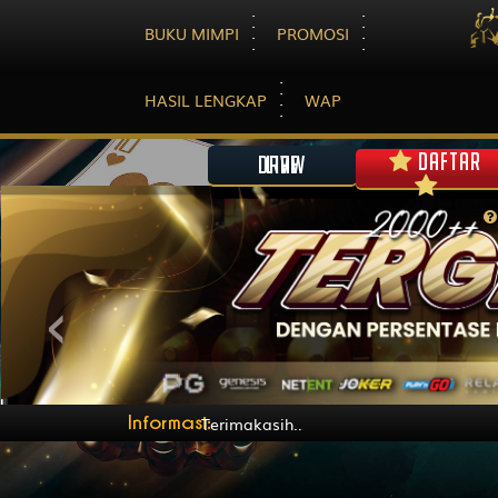
BUKU MIMPI
PROMOSI
HASIL LENGKAP
WAP
DAFTAR
LIVE DRAW
<
Informasi:
om Terimakasih..