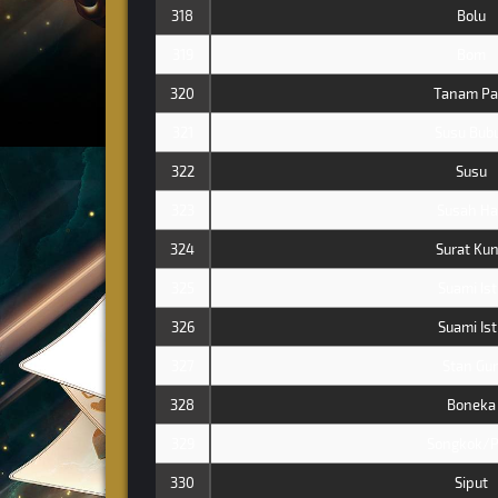
318
Bolu
319
Bom
320
Tanam Pa
321
Susu Bub
322
Susu
323
Susah Ha
324
Surat Ku
325
Suami Ist
326
Suami Ist
327
Stan Gu
328
Boneka
329
Songkok/P
330
Siput