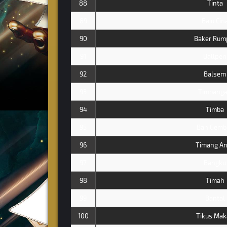
88
Tinta
89
Baju Cin
90
Baker Rum
91
Ballpen
92
Balsem
93
Timbang
94
Timba
95
Ban Gemb
96
Timang A
97
Bangku
98
Timah
99
Bantal
100
Tikus Mak