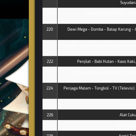
Suyudan
219
Gembala Kuda Nil - As - Teli
220
Dewi Mega - Domba - Balap Karung - J
221
Pemabuk - Ikan Bendera - Setopan - Jeru
222
Penjilat - Babi Hutan - Kaos Kak
223
Kwan Kong - Ikan Kakap - Pemandi
224
Penjaga Malam - Tongkol - TV (Televisi) 
225
Cembur
226
Alat Cuku
227
Ambil Kel