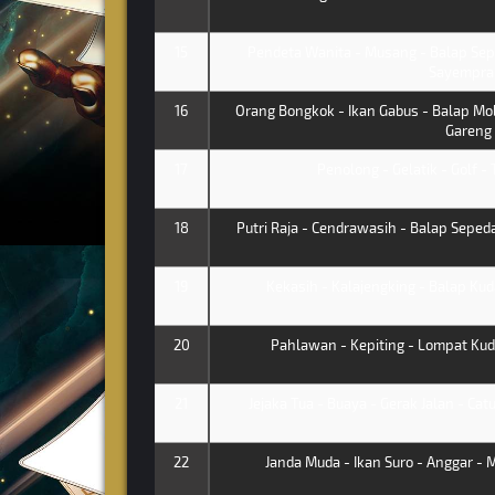
15
Pendeta Wanita - Musang - Balap Sep
Sayempra
16
Orang Bongkok - Ikan Gabus - Balap Mobi
Gareng
17
Penolong - Gelatik - Golf - 
18
Putri Raja - Cendrawasih - Balap Sepeda
19
Kekasih - Kalajengking - Balap Ku
20
Pahlawan - Kepiting - Lompat Kuda
21
Jejaka Tua - Buaya - Gerak Jalan - Ca
22
Janda Muda - Ikan Suro - Anggar -