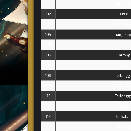
101
Batu Gug
102
Tidur
103
Batu Nis
104
Tiang Kap
105
Tertabra
106
Terong
107
Termos
108
Terlangg
109
Terlangg
110
Terlangg
111
Terhalan
112
Terhalan
113
Bawang