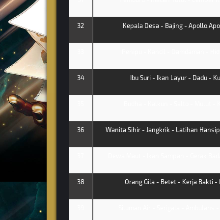
32
Kepala Desa - Bajing - Apollo,Apol
33
Penipu - Kancil - Damdaman - Hi
34
Ibu Suri - Ikan Layur - Dadu - K
35
Budha - Kalkun - Salto - Mulut -
36
Wanita Sihir - Jangkrik - Latihan Hansip
37
Dewa Maut - Ikan Sampan - Gerak Bada
38
Orang Gila - Betet - Kerja Bakti -
39
Siluman Air - Serigala - Ambulans -