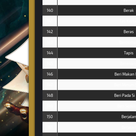
140
Berak
141
Tas Kert
142
Beras
143
Bercium
144
Tapis
145
Berenan
146
Beri Makan 
147
Beri Minum 
148
Beri Pada Si
149
Beri Sede
150
Berjala
151
Berjala