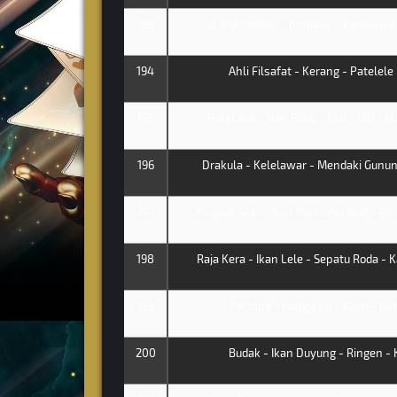
193
Orang Eskimo - Beruang - Pembawa O
194
Ahli Filsafat - Kerang - Patelele
195
Raja Laut - Ikan Paus - Main Tali - 
196
Drakula - Kelelawar - Mendaki Gunung
197
Penjual Silat - Ikan Duri - Akrobat - R
198
Raja Kera - Ikan Lele - Sepatu Roda -
199
Pertapa - Kangguru - Kasti - Ge
200
Budak - Ikan Duyung - Ringen - 