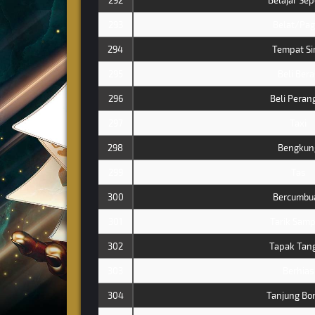
292
Belajar Se
293
Belat/Pag
294
Tempat Si
295
Beli Bera
296
Beli Peran
297
Taxi
298
Bengkun
299
Tas
300
Bercumbu
301
Tarik Sam
302
Tapak Tan
303
Berhias
304
Tanjung Bo