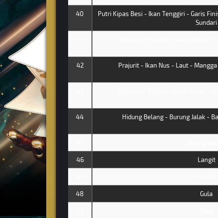
40
Putri Kipas Besi - Ikan Tenggiri - Garis Fin
Sundari
41
Petani - Perkutut - Jalan Raya - K
42
Prajurit - Ikan Nus - Laut - Mangga
43
Raksasa - Tokek - Kali Brantas - Si
44
Hidung Belang - Burung Jalak - Ba
45
Udang ke
46
Langit
47
Tanah
48
Gula
49
Obat