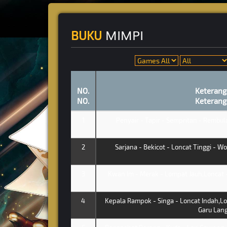
MIMPI
BUKU
NO.
Keterang
NO.
Keterang
1
Penyair - Tapir - Sempritan - Rembu
2
Sarjana - Bekicot - Loncat Tinggi - W
3
Kwan Im - Merak - Lompat Jauh,Loncat 
4
Kepala Rampok - Singa - Loncat Indah,Lo
Garu Lang