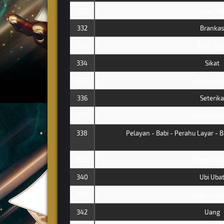
331
Sikat Gig
332
Branka
333
Buah Ape
334
Sikat
335
Buai Ana
336
Seterika
337
Sepeda Mo
338
Pelayan - Babi - Perahu Layar - B
339
Angkut Ba
340
Ubi Uba
341
Angkut Pas
342
Uang