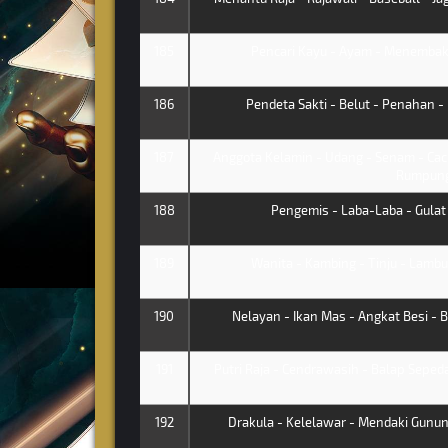
185
Pencari Kayu - Ayam - Menembak 
186
Pendeta Sakti - Belut - Penahan - 
187
Anggota Kelamin - Udang - Senam - Caci
Rumpun
188
Pengemis - Laba-Laba - Gulat -
189
Wanita - Kambing - Tinju - Lambun
190
Nelayan - Ikan Mas - Angkat Besi - 
191
Putri Raja - Cendrawasih - Balap Sepeda
192
Drakula - Kelelawar - Mendaki Gunung