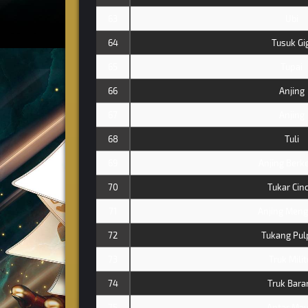
63
Ubi
64
Tusuk Gig
65
Tupai
66
Anjing
67
Anjing
68
Tuli
69
Anjing Berke
70
Tukar Cinc
71
Anjing Meng
72
Tukang Pul
73
Truk Milit
74
Truk Bara
75
Antar May