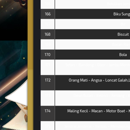
165
Betulkan Jem
166
Biku Sung
167
Bir
168
Biscuit
169
Bocah Ram
170
Bola
171
Setan - Bandeng - Obor - Jambu Ment
172
Orang Mati - Angsa - Loncat Galah,L
173
Dewi Bulan - Kelinci - Renang - 
174
Maling Kecil - Macan - Motor Boat - 
175
Jendral,Jenderal - Kerbau - Mendayung 