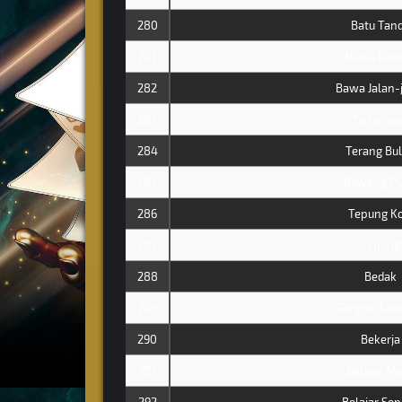
280
Batu Tan
281
Bawa Bar
282
Bawa Jalan-
283
Terlangg
284
Terang Bu
285
Bawang Pu
286
Tepung Ko
287
Tepung
288
Bedak
289
Tengok Tah
290
Bekerja
291
Belajar Mo