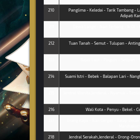
210
Panglima - Keledai - Tarik Tambang -
Adipati Ka
211
Dewa Langit - Ikan Terbang - Ik Ol - K
212
Tuan Tanah - Semut - Tulupan - Antin
213
Bajak Laut - Pinguin - Setipan - 
214
Suami Istri - Bebek - Balapan Lari - Nan
215
Jendral Wanita,Jenderal - Nyamuk - Teple
216
Wali Kota - Penyu - Bekel - C
217
Orang Kaya - Ikan Gergaji - Balap Bec
Mandrakum
218
Jendral Serakah,Jenderal - Orong-Orong