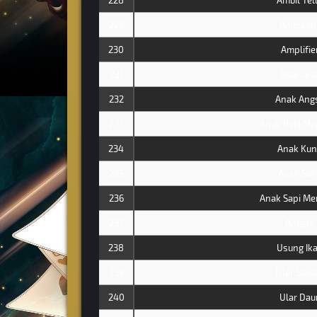
228
Ambil Tel
229
Ambulan
230
Amplifie
231
Anai-ana
232
Anak Ang
233
Anak Babi Me
234
Anak Kun
235
Anak Sak
236
Anak Sapi Me
237
Anggur
238
Usung Ik
239
Ular Saw
240
Ular Dau