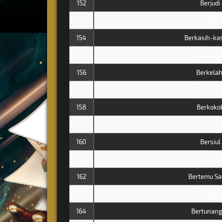
152
Berjudi
153
Berkabu
154
Berkasih-ka
155
Berkelah
156
Berkelah
157
Berkenc
158
Berkoko
159
Berlomb
160
Bersiul
161
Bertapa
162
Bertemu Sa
163
Bertengk
164
Bertunan