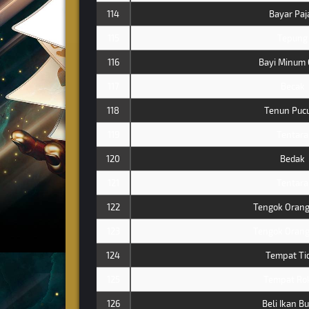
114
Bayar Paj
115
Tepung
116
Bayi Minum 
117
Becak
118
Tenun Puc
119
Tentara
120
Bedak
121
Tentara
122
Tengok Orang
123
Tengok Orang
124
Tempat Ti
125
Tempat Ro
126
Beli Ikan B