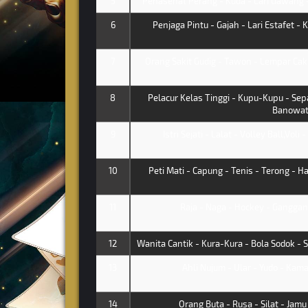
5
Penasehat Perang - Kuda - Lari Gawang 
6
Penjaga Pintu - Gajah - Lari Estafet - 
7
Orang Sakit Gudig - Tawon - Lempar Ca
8
Pelacur Kelas Tinggi - Kupu-Kupu - Sepa
Banowat
9
Istri Sejati - Lalat - Volley Ball,Voli
10
Peti Mati - Capung - Tenis - Terong - 
11
Raja - Naga - Hockey - Ganggang
12
Wanita Cantik - Kura-Kura - Bola Sodok -
13
Ahli Nujum - Ular - Yudo - Kama
14
Orang Buta - Rusa - Silat - Jamu