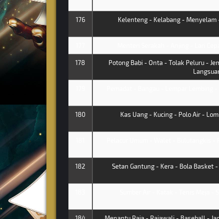
176
Kelenteng - Kelabang - Menyelam -
177
Menteri Serakah - Anjing - Lari Cep
178
Potong Babi - Onta - Tolak Peluru - Je
Langsua
179
Pemadat - Bangau - Lempar Lembing - 
180
Kas Uang - Kucing - Polo Air - Lom
181
Pelacur Umum - Walet - Bulutangkis -
182
Setan Gantung - Kera - Bola Basket 
183
Sumber Air - Katak - Tenis Meja - S
184
Menantu Raja - Rajawali - Baseball - Ja